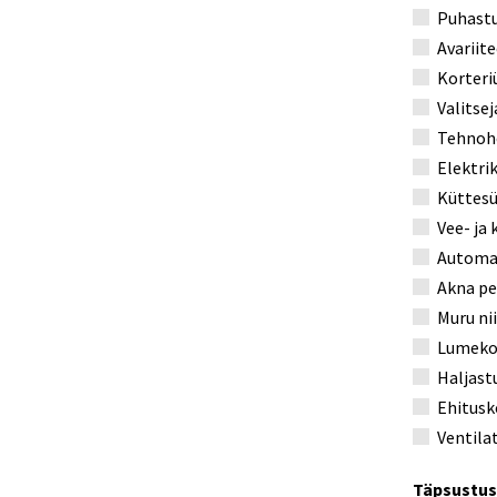
Puhastu
Avariit
Korteri
Valitse
Tehnoh
Elektrik
Küttesü
Vee- ja
Automaa
Akna pe
Muru ni
Lumekor
Haljast
Ehitusk
Ventila
Täpsustus