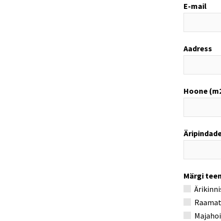
E-mail
Aadress
Hoone (m2
Äripindade
Märgi teen
Ärikinn
Raamatu
Majahoi