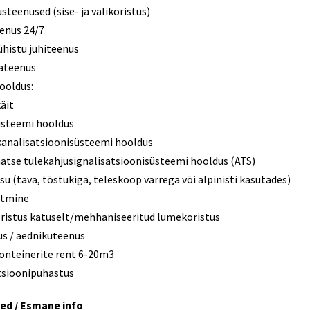
steenused (sise- ja välikoristus)
eenus 24/7
ühistu juhiteenus
jateenus
ooldus:
äit
steemi hooldus
 kanalisatsioonisüsteemi hooldus
tse tulekahjusignalisatsioonisüsteemi hooldus (ATS)
su (tava, tõstukiga, teleskoop varrega või alpinisti kasutades)
itmine
istus katuselt/mehhaniseeritud lumekoristus
us / aednikuteenus
onteinerite rent 6-20m3
tsioonipuhastus
ed / Esmane info