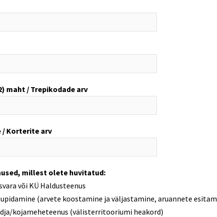
) maht / Trepikodade arv
 / Korterite arv
used, millest olete huvitatud:
isvara või KÜ Haldusteenus
pidamine (arvete koostamine ja väljastamine, aruannete esitam
dja/kojameheteenus (välisterritooriumi heakord)